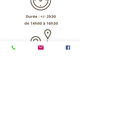
Durée :
+/- 2h30
de 14h00 à 16h30
4,0kM
Point de rendez-vous
:
église d'Ucimont
(49,831057, 5,054687)