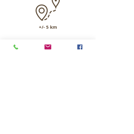
+/- 5 km
Point de rendez-vous
à définir
ensemble
RÉSERVER