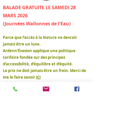
BALADE GRATUITE LE SAMEDI 28
MARS 2026
(Journées Wallonnes de l'Eau)
Parce que l’accès à la Nature ne devrait
jamais être un luxe.
Ardenn’Évasion applique une politique
tarifaire fondée sur des principes
d’accessibilité, d’équilibre et d’équité.
Le prix ne doit jamais être un frein. Merci de
me le faire savoir
ICI
10€ par personne
Enfants, moins de 10 ans : gratuit
(accompagnés des parents)
Enfan
t
s de 10 à 14 ans : 8€ par enfant
(accompagnés des parents)
→
Un montant de 40€ minimum
sera demandé
→ Maximum 15 personnes