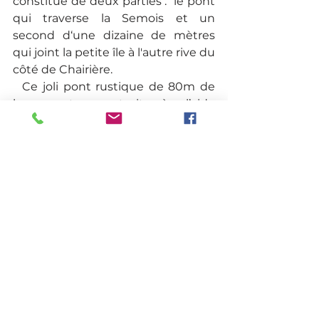
constitué de deux parties :  le pont 
qui traverse la Semois et un 
second d‘une dizaine de mètres 
qui joint la petite île à l'autre rive du 
côté de Chairière.
  Ce joli pont rustique de 80m de 
long est construit à l’aide 
panneaux tressés de branches de 
charme, déposés sur des piliers. Il 
est installé chaque année au mois 
de juin et démonté en septembre 
car il ne peut être traversé qu’en 
période de basse eau. Autrefois il 
permettait le passage à sec des 
agriculteurs ou encore du bétail. 
Bref prenez le temps d’admirer ce 
lieu magnifique.
Devenu l'un des sites les plus 
instagramable
 de la région, le pont 