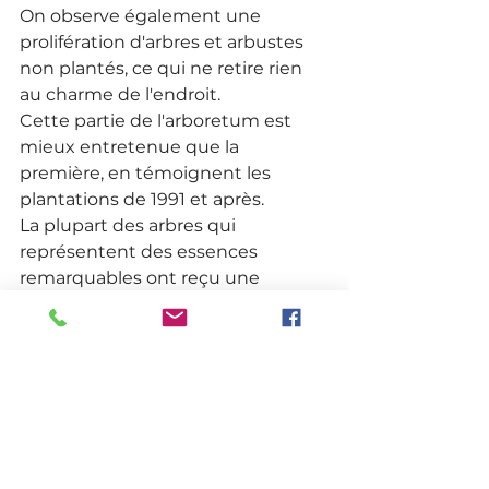
On observe également une 
prolifération d'arbres et arbustes 
non plantés, ce qui ne retire rien 
au charme de l'endroit. 
Cette partie de l'arboretum est 
mieux entretenue que la 
première, en témoignent les 
plantations de 1991 et après.
La plupart des arbres qui 
représentent des essences 
remarquables ont reçu une 
plaquette reprenant le nom 
scientifique de l’espèce, 
l’appellation commune le numéro 
de la parcelle et l’année de 
plantation.
Au milieu de l'arboretum 
botanique, arrêtons-nous sur une 